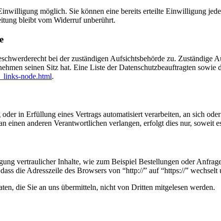
nwilligung möglich. Sie können eine bereits erteilte Einwilligung jede
itung bleibt vom Widerruf unberührt.
e
eschwerderecht bei der zuständigen Aufsichtsbehörde zu. Zuständige Au
nehmen seinen Sitz hat. Eine Liste der Datenschutzbeauftragten sow
_links-node.html
.
oder in Erfüllung eines Vertrags automatisiert verarbeiten, an sich od
n einen anderen Verantwortlichen verlangen, erfolgt dies nur, soweit e
ung vertraulicher Inhalte, wie zum Beispiel Bestellungen oder Anfrage
dass die Adresszeile des Browsers von “http://” auf “https://” wechsel
en, die Sie an uns übermitteln, nicht von Dritten mitgelesen werden.