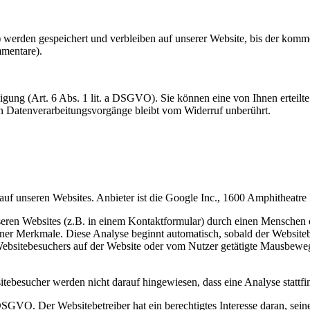
erden gespeichert und verbleiben auf unserer Website, bis der kommen
mmentare).
ung (Art. 6 Abs. 1 lit. a DSGVO). Sie können eine von Ihnen erteilte 
ten Datenverarbeitungsvorgänge bleibt vom Widerruf unberührt.
nseren Websites. Anbieter ist die Google Inc., 1600 Amphitheatr
en Websites (z.B. in einem Kontaktformular) durch einen Menschen ode
r Merkmale. Diese Analyse beginnt automatisch, sobald der Websiteb
Websitebesuchers auf der Website oder vom Nutzer getätigte Mausbewe
besucher werden nicht darauf hingewiesen, dass eine Analyse stattfin
f DSGVO. Der Websitebetreiber hat ein berechtigtes Interesse daran, se